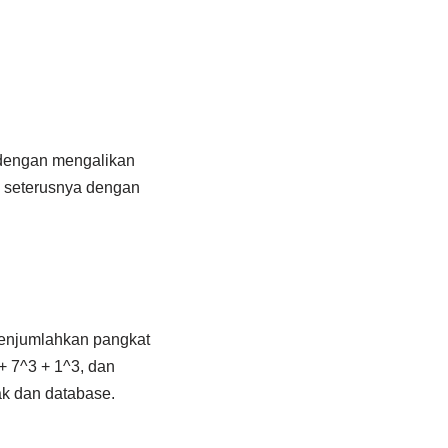
n dengan mengalikan
n seterusnya dengan
menjumlahkan pangkat
 + 7^3 + 1^3, dan
ak dan database.