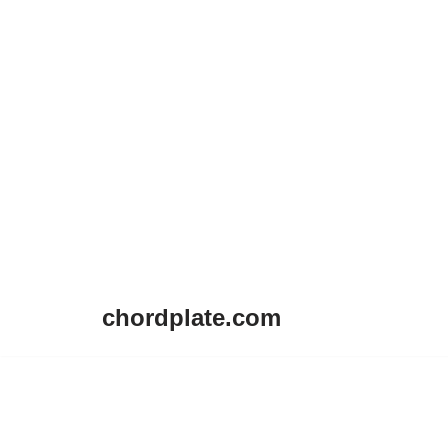
chordplate.com
Lompat
ke
konten