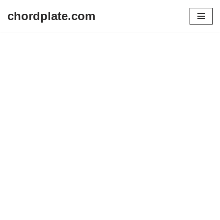
chordplate.com
Lompat
ke
konten