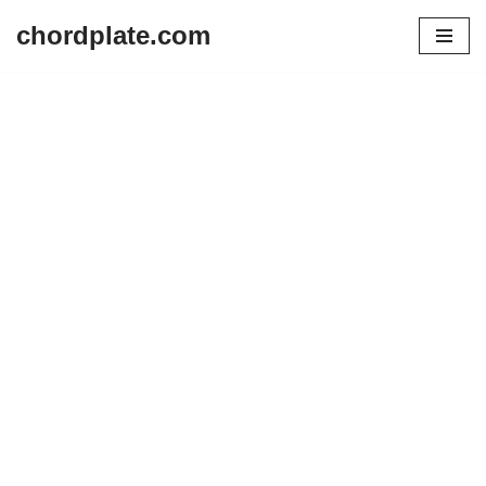
chordplate.com
Lompat
ke
konten