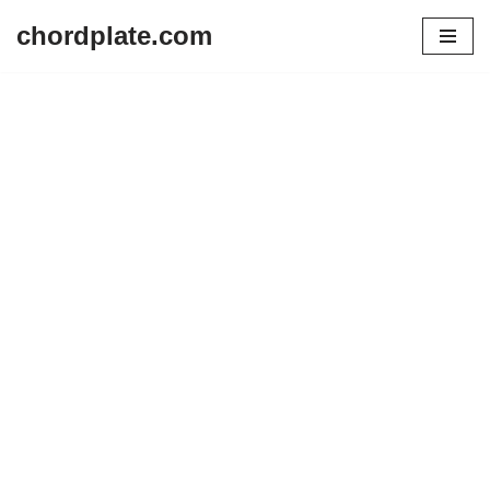
chordplate.com
Lompat
ke
konten