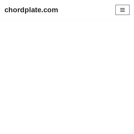
chordplate.com
Lompat
ke
konten