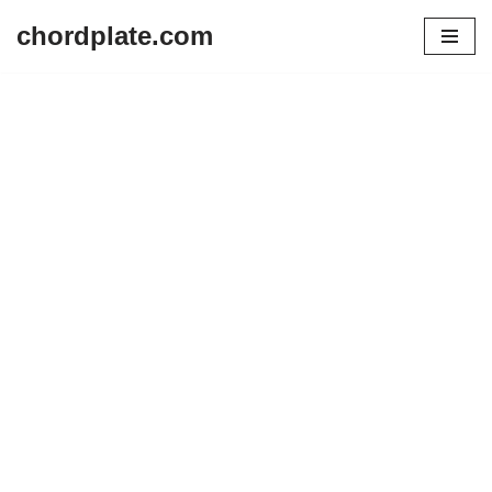
chordplate.com
Lompat
ke
konten