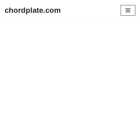
chordplate.com
Lompat
ke
konten