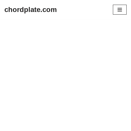
chordplate.com
Lompat
ke
konten