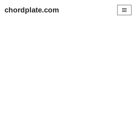
chordplate.com
Lompat
ke
konten