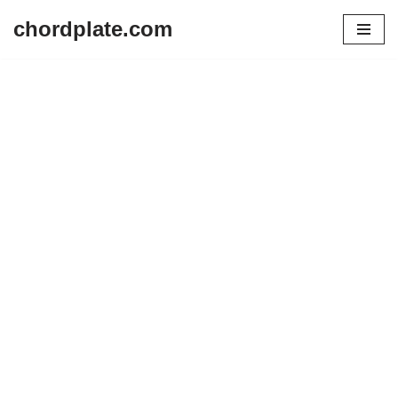
chordplate.com
Lompat
ke
konten