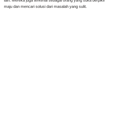
lain. Mereka juga terkenal sebagai orang yang suka berpikir
maju dan mencari solusi dari masalah yang sulit.