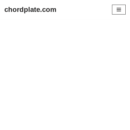
chordplate.com
Lompat
ke
konten