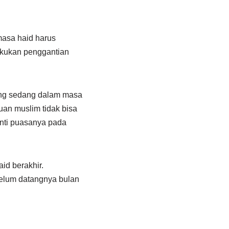
asa haid harus
akukan penggantian
ang sedang dalam masa
uan muslim tidak bisa
nti puasanya pada
id berakhir.
belum datangnya bulan