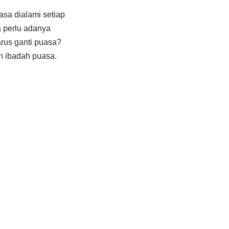
sa dialami setiap
 perlu adanya
rus ganti puasa?
n ibadah puasa.