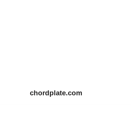
chordplate.com
Lompat
ke
konten