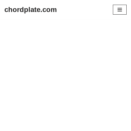
chordplate.com
Lompat
ke
konten