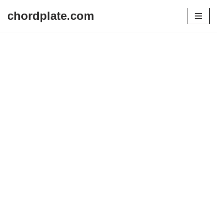
chordplate.com
Lompat
ke
konten