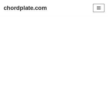
chordplate.com
Lompat
ke
konten