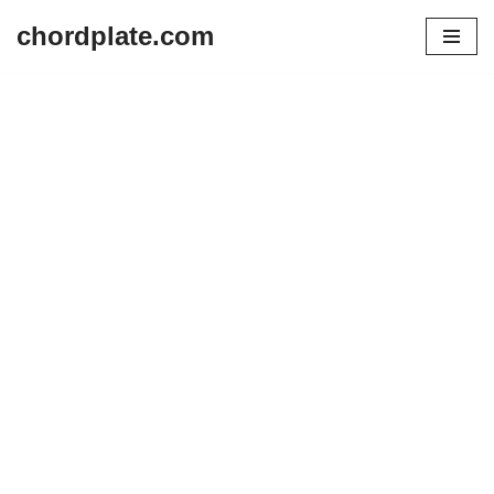
chordplate.com
Lompat
ke
konten