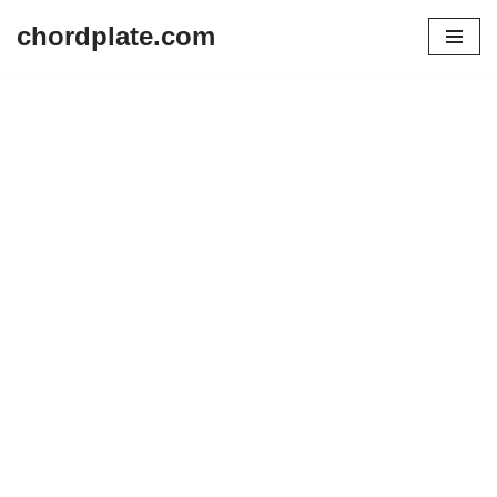
chordplate.com
Lompat
ke
konten