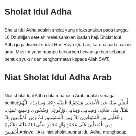
Sholat Idul Adha
Sholat Idul Adha adalah sholat yang dilaksanakan pada tanggal
10 Dzulhijjah setelah melaksanakan ibadah haji. Sholat Idul
Adha juga disebut sholat Hari Raya Qurban, karena pada hari ini
umat Muslim yang mampu berkurban hewan qurban sebagai
bentuk syukur dan penghormatan kepada Allah SWT.
Niat Sholat Idul Adha Arab
Niat sholat Idul Adha dalam bahasa Arab adalah sebagai
berikut:أُصَلِّي سُنَّةَ عِيدِ الْأَضْحَى مُسْتَقْبِلًا الْقِبْلَةِ رَاكِعًا وَسَاجِدًا، اللَّهُمَّ
تَقَبَّلْ مِنِّي صَلَاتِي وَصِيَامِي وَقِيَامِي وَرُكُوعِي وَسُجُودِي وَجَمِيعِ عَمَلِي،
وَاجْعَلْنِي مِنَ الْمُتَوَحِّدِينَ لَكَ وَمِنَ الْمُسْلِمِينَ لَكَ وَمِنَ الْمُؤْمِنِينَ بِكَ
وَمِنَ الْمُصَلِّينَ عَلَى مُحَمَّدٍ وَآلِ مُحَمَّدٍ صَلَّى اللهُ عَلَيْهِ وَعَلَيْهِمْ
أَجْمَعِينَ.Artinya: “Aku niat sholat sunnat Idul Adha, menghadap