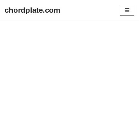
chordplate.com
Lompat
ke
konten