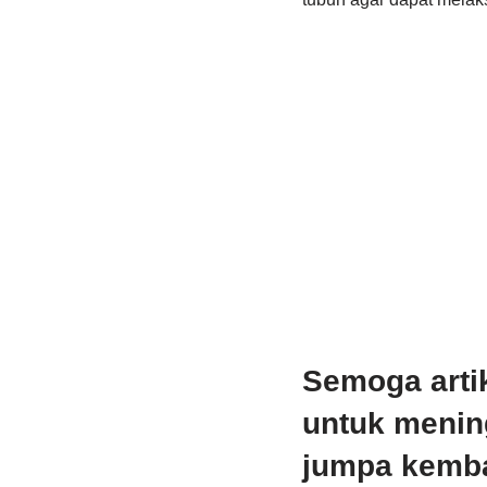
Semoga arti
untuk mening
jumpa kembal