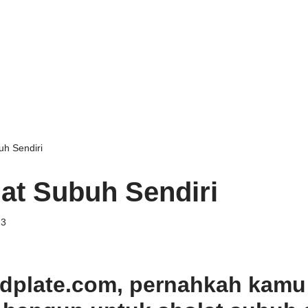
uh Sendiri
lat Subuh Sendiri
23
rdplate.com, pernahkah kamu