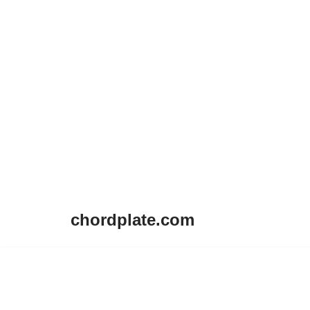
chordplate.com
Lompat
ke
konten