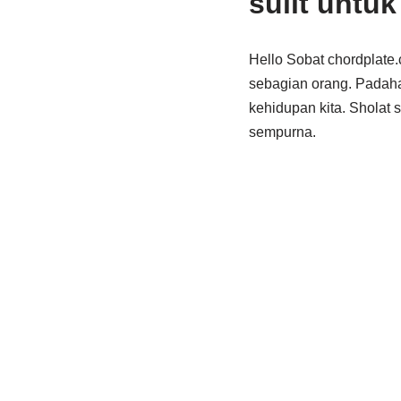
sulit untu
Hello Sobat chordplate.
sebagian orang. Padaha
kehidupan kita. Sholat
sempurna.