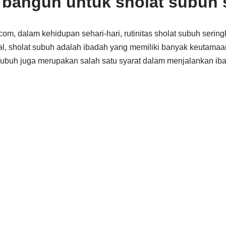
k bangun untuk sholat subuh 
com, dalam kehidupan sehari-hari, rutinitas sholat subuh sering
l, sholat subuh adalah ibadah yang memiliki banyak keutamaa
 subuh juga merupakan salah satu syarat dalam menjalankan ib