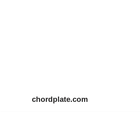
chordplate.com
Lompat
ke
konten