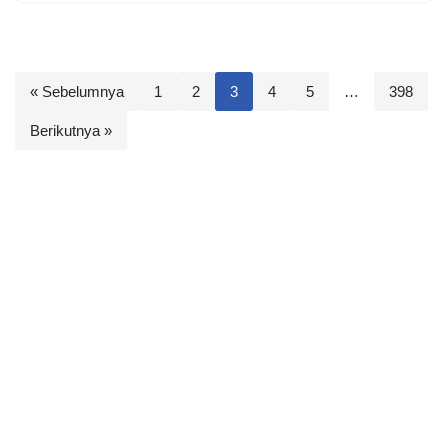
« Sebelumnya
1
2
3
4
5
…
398
Berikutnya »