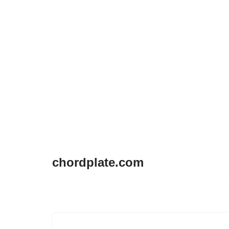
chordplate.com
Lompat
ke
konten