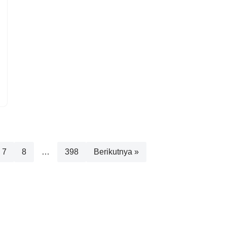
7
8
…
398
Berikutnya »