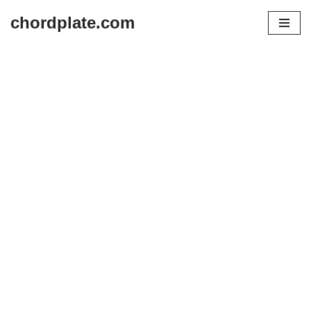
chordplate.com
Lompat
ke
konten