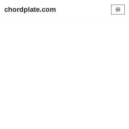
chordplate.com
Lompat
ke
konten