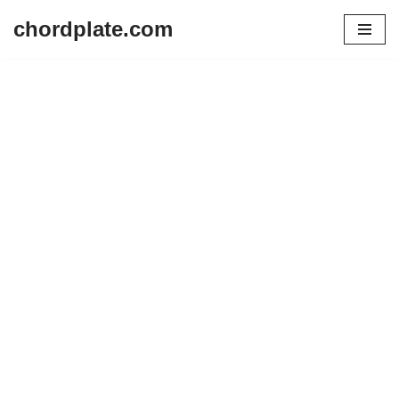
chordplate.com
Lompat
ke
konten