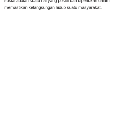
sosial adalah suatu hal yang positif dan diperlukan dalam
memastikan kelangsungan hidup suatu masyarakat.