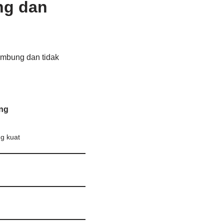
ng dan
ambung dan tidak
ng
ng kuat