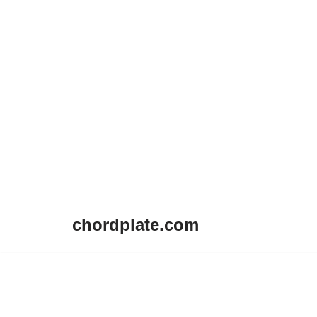
chordplate.com
Lompat
ke
konten