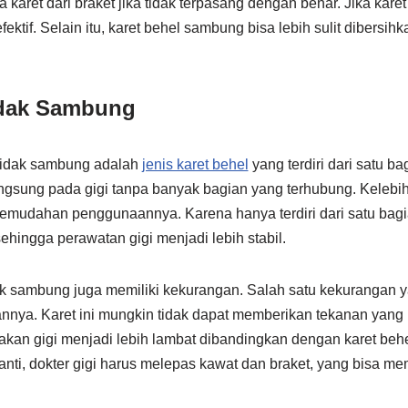
a karet dari braket jika tidak terpasang dengan benar. Jika kare
ektif. Selain itu, karet behel sambung bisa lebih sulit dibersi
idak Sambung
l tidak sambung adalah
jenis karet behel
yang terdiri dari satu bag
gsung pada gigi tanpa banyak bagian yang terhubung. Kelebiha
mudahan penggunaannya. Karena hanya terdiri dari satu bagian,
 sehingga perawatan gigi menjadi lebih stabil.
ak sambung juga memiliki kekurangan. Salah satu kekurangan ya
annya. Karet ini mungkin tidak dapat memberikan tekanan yang 
kan gigi menjadi lebih lambat dibandingkan dengan karet behe
diganti, dokter gigi harus melepas kawat dan braket, yang bisa m