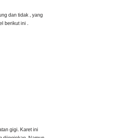
ng dan tidak , yang
berikut ini .
n gigi. Karet ini
g diinginkan. Namun,