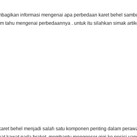
mbagikan informasi mengenai apa perbedaan karet behel sambu
tahu mengenai perbedaannya . untuk itu silahkan simak artikel 
karet behel menjadi salah satu komponen penting dalam perawata
at kawat pada braket, membantu menggeser gigi ke posisi yan