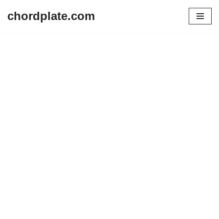
chordplate.com
Lompat
ke
konten