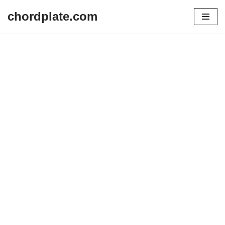
chordplate.com
Lompat
ke
konten