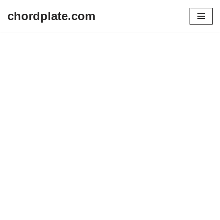
chordplate.com
Lompat
ke
konten