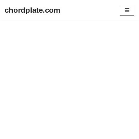
chordplate.com
Lompat
ke
konten