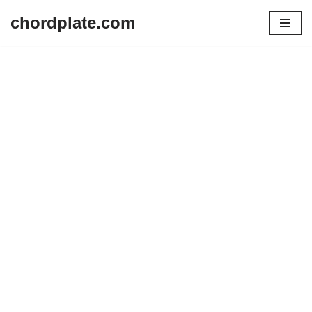
chordplate.com
Lompat
ke
konten