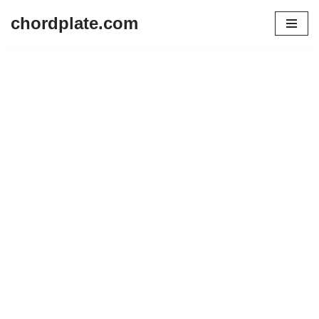
chordplate.com
Lompat
ke
konten