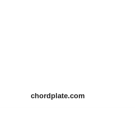
chordplate.com
Lompat
ke
konten