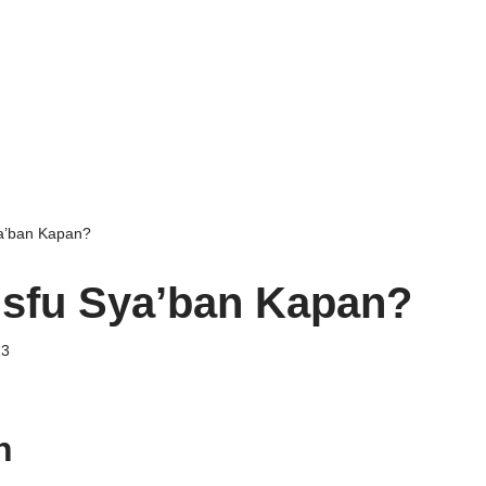
ya’ban Kapan?
isfu Sya’ban Kapan?
23
n