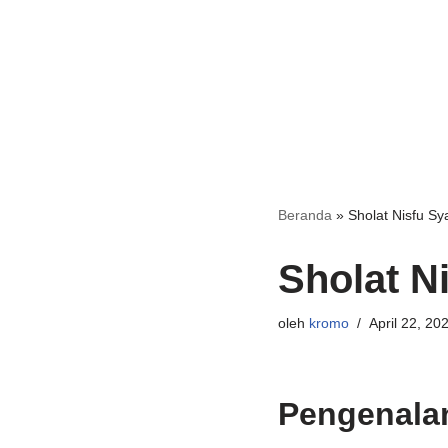
Beranda
»
Sholat Nisfu S
Sholat N
oleh
kromo
April 22, 20
Pengenala