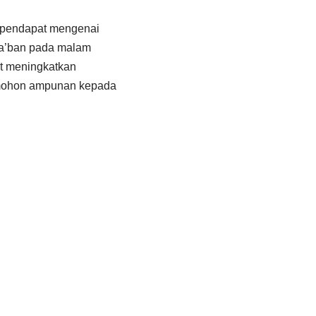
n pendapat mengenai
ya’ban pada malam
at meningkatkan
memohon ampunan kepada