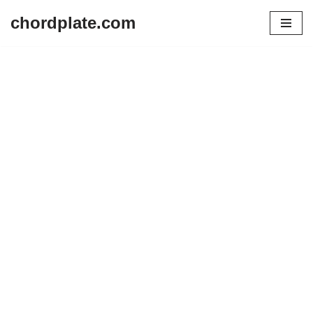
chordplate.com
Lompat
ke
konten