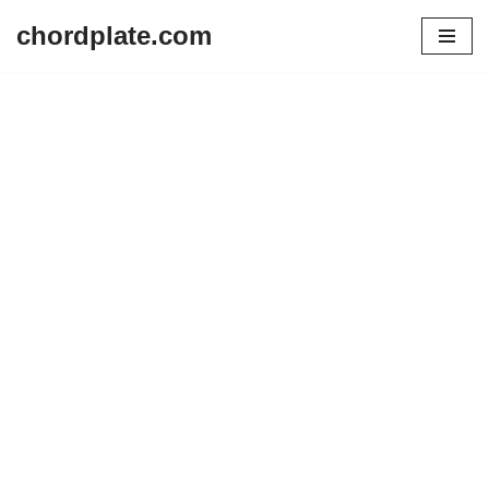
chordplate.com
Lompat
ke
konten