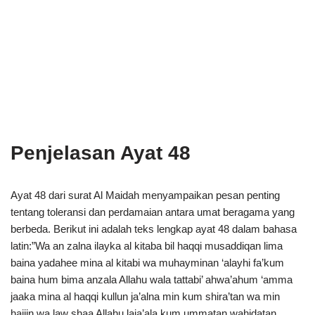
Penjelasan Ayat 48
Ayat 48 dari surat Al Maidah menyampaikan pesan penting
tentang toleransi dan perdamaian antara umat beragama yang
berbeda. Berikut ini adalah teks lengkap ayat 48 dalam bahasa
latin:”Wa an zalna ilayka al kitaba bil haqqi musaddiqan lima
baina yadahee mina al kitabi wa muhayminan ‘alayhi fa’kum
baina hum bima anzala Allahu wala tattabi’ ahwa’ahum ‘amma
jaaka mina al haqqi kullun ja’alna min kum shira’tan wa min
hajjin wa law shaa Allahu laja’ala kum ummatan wahidatan