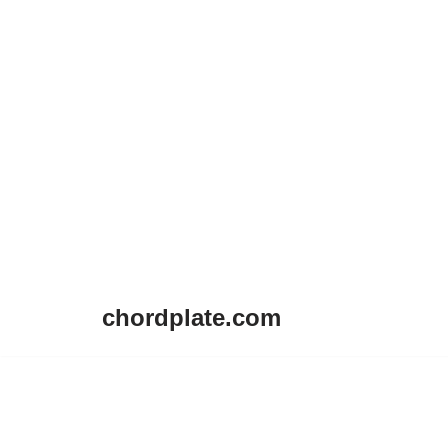
chordplate.com
Lompat
ke
konten