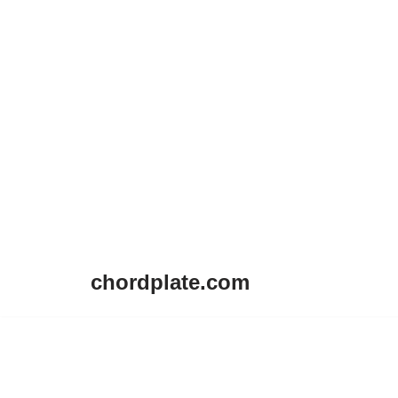
chordplate.com
Lompat
ke
konten