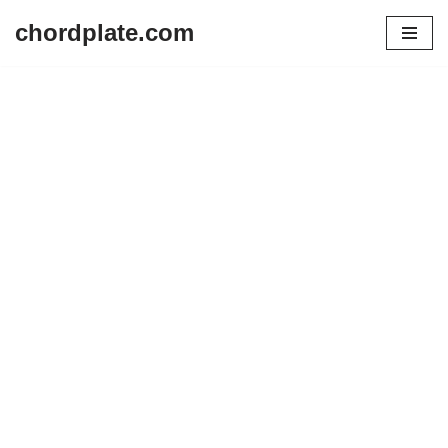
chordplate.com
Lompat
ke
konten