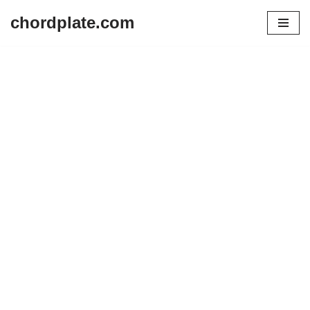
chordplate.com
Lompat
ke
konten