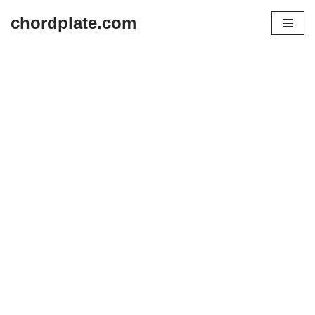
chordplate.com
Lompat
ke
konten