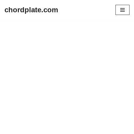
chordplate.com
Lompat
ke
konten