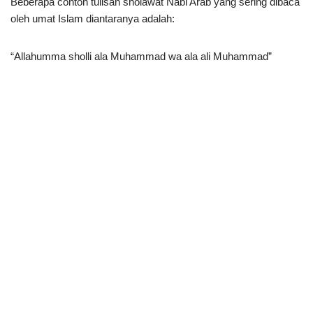
Beberapa contoh tulisan sholawat Nabi Arab yang sering dibaca
oleh umat Islam diantaranya adalah:
“Allahumma sholli ala Muhammad wa ala ali Muhammad”