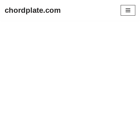
chordplate.com
Lompat
ke
konten