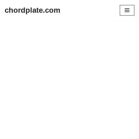
chordplate.com
Lompat
ke
konten