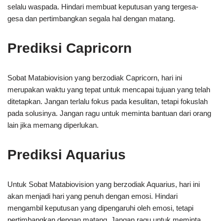
selalu waspada. Hindari membuat keputusan yang tergesa-
gesa dan pertimbangkan segala hal dengan matang.
Prediksi Capricorn
Sobat Matabiovision yang berzodiak Capricorn, hari ini
merupakan waktu yang tepat untuk mencapai tujuan yang telah
ditetapkan. Jangan terlalu fokus pada kesulitan, tetapi fokuslah
pada solusinya. Jangan ragu untuk meminta bantuan dari orang
lain jika memang diperlukan.
Prediksi Aquarius
Untuk Sobat Matabiovision yang berzodiak Aquarius, hari ini
akan menjadi hari yang penuh dengan emosi. Hindari
mengambil keputusan yang dipengaruhi oleh emosi, tetapi
pertimbangkan dengan matang. Jangan ragu untuk meminta