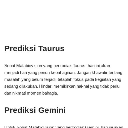
Prediksi Taurus
Sobat Matabiovision yang berzodiak Taurus, hari ini akan
menjadi hari yang penuh kebahagiaan. Jangan khawatir tentang
masalah yang belum terjadi, tetaplah fokus pada kegiatan yang
sedang dilakukan. Hindari memikirkan hal-hal yang tidak perlu
dan nikmati momen bahagia.
Prediksi Gemini
Untuk Sobat Matabiovision yang berzodiak Gemini, hari ini akan