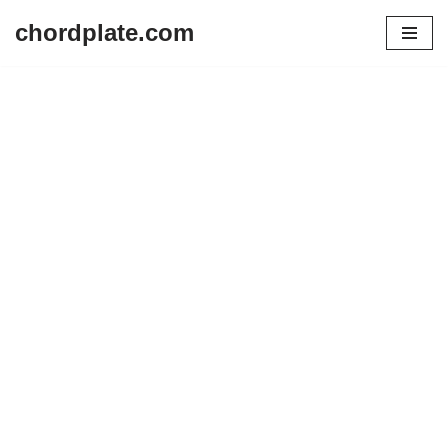
chordplate.com
Lompat
ke
konten