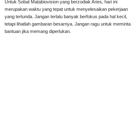
Untuk Sobat Matabiovision yang berzodiak Aries, hari ini
merupakan waktu yang tepat untuk menyelesaikan pekerjaan
yang tertunda. Jangan terlalu banyak berfokus pada hal kecil,
tetapi lihatlah gambaran besarnya. Jangan ragu untuk meminta
bantuan jika memang diperlukan.