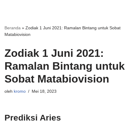
Beranda
»
Zodiak 1 Juni 2021: Ramalan Bintang untuk Sobat
Matabiovision
Zodiak 1 Juni 2021:
Ramalan Bintang untuk
Sobat Matabiovision
oleh
kromo
Mei 18, 2023
Prediksi Aries