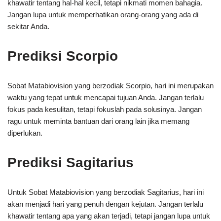
khawatir tentang hal-hal kecil, tetapi nikmati momen bahagia.
Jangan lupa untuk memperhatikan orang-orang yang ada di
sekitar Anda.
Prediksi Scorpio
Sobat Matabiovision yang berzodiak Scorpio, hari ini merupakan
waktu yang tepat untuk mencapai tujuan Anda. Jangan terlalu
fokus pada kesulitan, tetapi fokuslah pada solusinya. Jangan
ragu untuk meminta bantuan dari orang lain jika memang
diperlukan.
Prediksi Sagitarius
Untuk Sobat Matabiovision yang berzodiak Sagitarius, hari ini
akan menjadi hari yang penuh dengan kejutan. Jangan terlalu
khawatir tentang apa yang akan terjadi, tetapi jangan lupa untuk