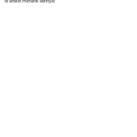
di artikel menarik lainnya!