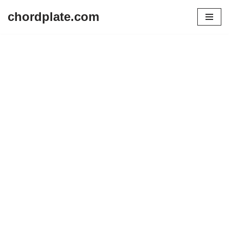
chordplate.com
Lompat
ke
konten