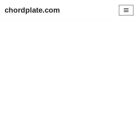
chordplate.com
Lompat
ke
konten