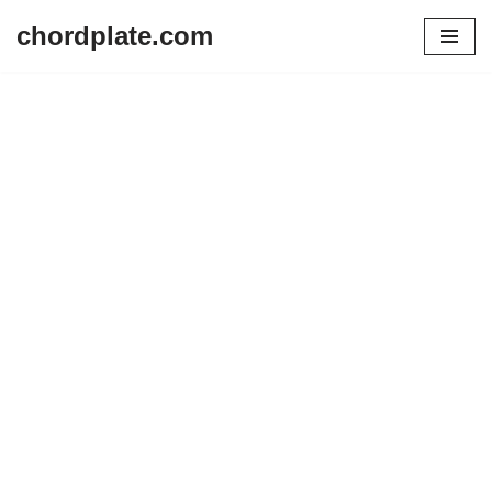
chordplate.com
Lompat
ke
konten