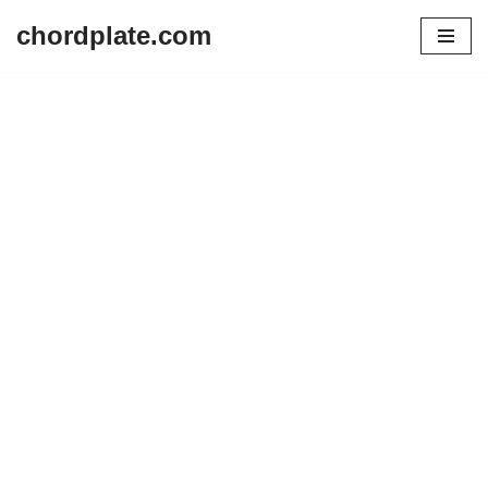
chordplate.com
Lompat
ke
konten